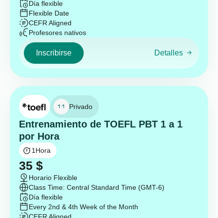
Día flexible
Flexible Date
CEFR Aligned
Profesores nativos
Inscribirse
Detalles
Privado
Entrenamiento de TOEFL PBT 1 a 1
por Hora
1
Hora
35
$
Horario Flexible
Class Time: Central Standard Time (GMT-6)
Día flexible
Every 2nd & 4th Week of the Month
CEFR Aligned