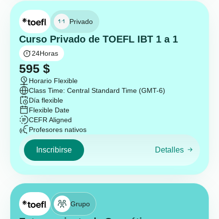
Privado
Curso Privado de TOEFL IBT 1 a 1
24
Horas
595
$
Horario Flexible
Class Time: Central Standard Time (GMT-6)
Día flexible
Flexible Date
CEFR Aligned
Profesores nativos
Inscribirse
Detalles
Grupo