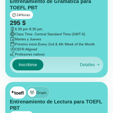
Entrenamiento de Gramática para
TOEFL PBT
24
Horas
295
$
6:30 pm
-
8:30 pm
Class Time: Central Standard Time (GMT-6)
Martes y Jueves
Próximo inicio:
Every 2nd & 4th Week of the Month
CEFR Aligned
Profesores nativos
Inscribirse
Detalles
Grupo
Entrenamiento de Lectura para TOEFL
PBT