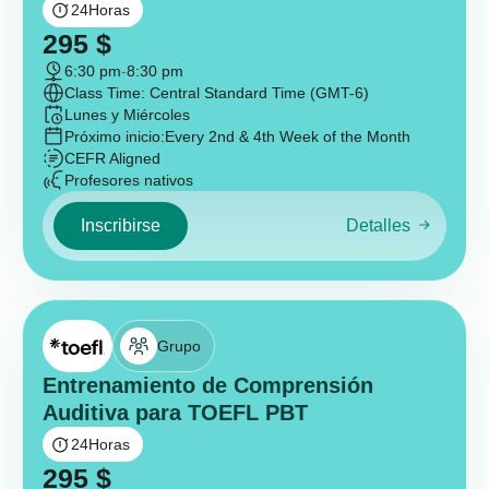
24
Horas
295
$
6:30 pm
-
8:30 pm
Class Time: Central Standard Time (GMT-6)
Lunes y Miércoles
Próximo inicio:
Every 2nd & 4th Week of the Month
CEFR Aligned
Profesores nativos
Inscribirse
Detalles
Grupo
Entrenamiento de Comprensión
Auditiva para TOEFL PBT
24
Horas
295
$