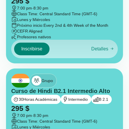
295
$
7:00 pm
-
8:30 pm
Class Time: Central Standard Time (GMT-6)
Lunes y Miércoles
Próximo inicio:
Every 2nd & 4th Week of the Month
CEFR Aligned
Profesores nativos
Inscribirse
Detalles
Grupo
Curso de Hindi B2.1 Intermedio Alto
30
Horas Académicas
Intermedio
B 2.1
295
$
7:00 pm
-
8:30 pm
Class Time: Central Standard Time (GMT-6)
Lunes y Miércoles