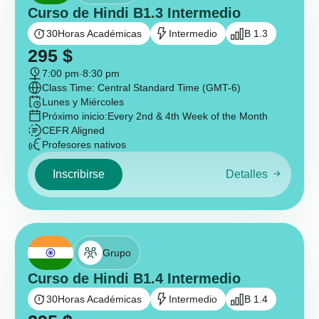
Curso de Hindi B1.3 Intermedio
30
Horas Académicas
Intermedio
B 1.3
295
$
7:00 pm
-
8:30 pm
Class Time: Central Standard Time (GMT-6)
Lunes y Miércoles
Próximo inicio:
Every 2nd & 4th Week of the Month
CEFR Aligned
Profesores nativos
Inscribirse
Detalles
Grupo
Curso de Hindi B1.4 Intermedio
30
Horas Académicas
Intermedio
B 1.4