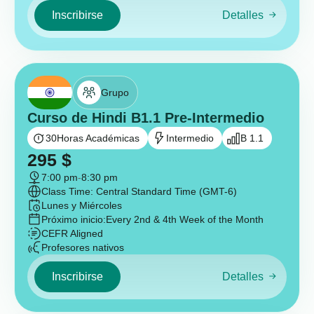
Inscribirse
Detalles
Grupo
Curso de Hindi B1.1 Pre-Intermedio
30
Horas Académicas
Intermedio
B 1.1
295
$
7:00 pm
-
8:30 pm
Class Time: Central Standard Time (GMT-6)
Lunes y Miércoles
Próximo inicio:
Every 2nd & 4th Week of the Month
CEFR Aligned
Profesores nativos
Inscribirse
Detalles