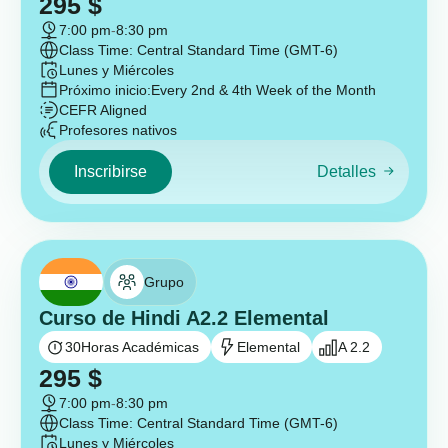
295
$
7:00 pm
-
8:30 pm
Class Time: Central Standard Time (GMT-6)
Lunes y Miércoles
Próximo inicio:
Every 2nd & 4th Week of the Month
CEFR Aligned
Profesores nativos
Inscribirse
Detalles
Grupo
Curso de Hindi A2.2 Elemental
30
Horas Académicas
Elemental
A 2.2
295
$
7:00 pm
-
8:30 pm
Class Time: Central Standard Time (GMT-6)
Lunes y Miércoles