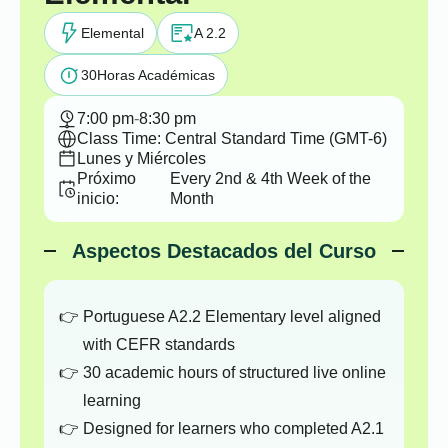
Elemental
A 2.2
30
Horas Académicas
7:00 pm
-
8:30 pm
Class Time: Central Standard Time (GMT-6)
Lunes y Miércoles
Próximo
Every 2nd & 4th Week of the
inicio:
Month
Aspectos Destacados del Curso
Portuguese A2.2 Elementary level aligned
with CEFR standards
30 academic hours of structured live online
learning
Designed for learners who completed A2.1