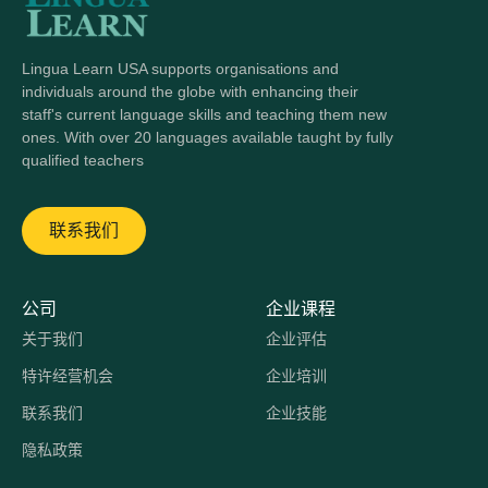
Lingua Learn USA supports organisations and
individuals around the globe with enhancing their
staff's current language skills and teaching them new
ones. With over 20 languages available taught by fully
qualified teachers
联系我们
公司
企业课程
关于我们
企业评估
特许经营机会
企业培训
联系我们
企业技能
隐私政策