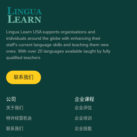
Lingua Learn USA supports organisations and
individuals around the globe with enhancing their
staff's current language skills and teaching them new
ones. With over 20 languages available taught by fully
qualified teachers
联系我们
公司
企业课程
关于我们
企业评估
特许经营机会
企业培训
联系我们
企业技能