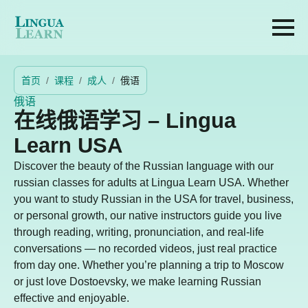
首页
课程
成人
俄语
俄语
在线俄语学习 – Lingua
Learn USA
Discover the beauty of the Russian language with our
russian classes for adults at Lingua Learn USA. Whether
you want to study Russian in the USA for travel, business,
or personal growth, our native instructors guide you live
through reading, writing, pronunciation, and real-life
conversations — no recorded videos, just real practice
from day one. Whether you’re planning a trip to Moscow
or just love Dostoevsky, we make learning Russian
effective and enjoyable.