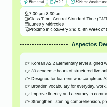
Elemental
A 2.2
30
Horas Académica
7:00 pm
-
8:30 pm
Class Time: Central Standard Time (GMT
Lunes y Miércoles
Próximo inicio:
Every 2nd & 4th Week of 
Aspectos De
Korean A2.2 Elementary level aligned 
30 academic hours of structured live onl
Designed for learners who completed A2
Broaden vocabulary for everyday, work, 
Improve fluency and accuracy in comm
Strengthen listening comprehension, pro