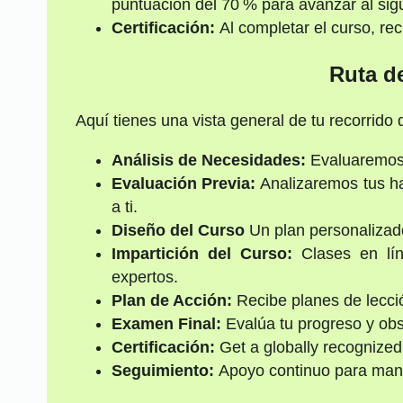
puntuación del 70 % para avanzar al sigu
Certificación:
Al completar el curso, rec
Ruta d
Aquí tienes una vista general de tu recorrido 
Análisis de Necesidades:
Evaluaremos l
Evaluación Previa:
Analizaremos tus ha
a ti.
Diseño del Curso
Un plan personalizado
Impartición del Curso:
Clases en líne
expertos.
Plan de Acción:
Recibe planes de lecci
Examen Final:
Evalúa tu progreso y ob
Certificación:
Get a globally recognized,
Seguimiento:
Apoyo continuo para mant