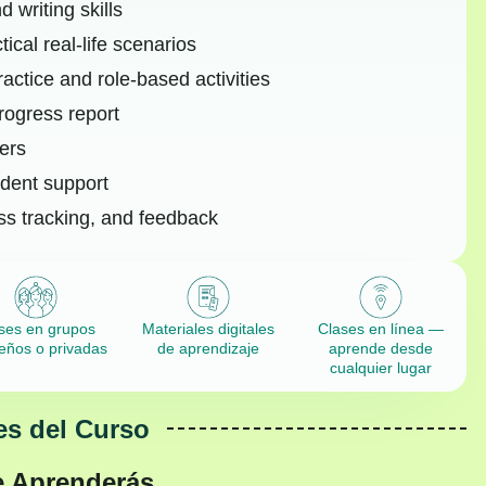
 writing skills
cal real-life scenarios
ractice and role-based activities
rogress report
hers
dent support
ss tracking, and feedback
ses en grupos
Materiales digitales
Clases en línea —
eños o privadas
de aprendizaje
aprende desde
cualquier lugar
es del Curso
e Aprenderás