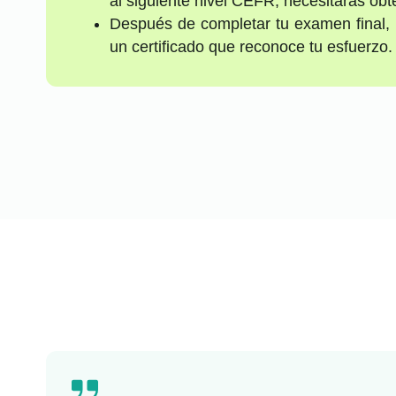
al siguiente nivel CEFR, necesitarás ob
Después de completar tu examen final, 
un certificado que reconoce tu esfuerzo.