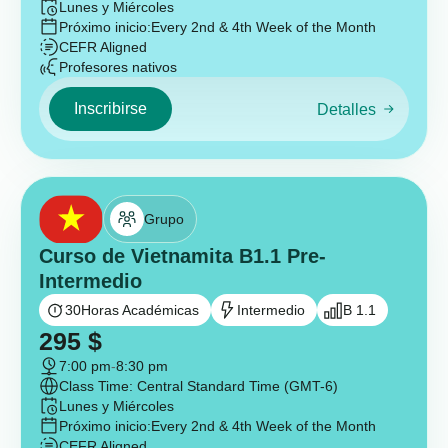
Lunes y Miércoles
Próximo inicio:
Every 2nd & 4th Week of the Month
CEFR Aligned
Profesores nativos
Inscribirse
Detalles
Grupo
Curso de Vietnamita B1.1 Pre-
Intermedio
30
Horas Académicas
Intermedio
B 1.1
295
$
7:00 pm
-
8:30 pm
Class Time: Central Standard Time (GMT-6)
Lunes y Miércoles
Próximo inicio:
Every 2nd & 4th Week of the Month
CEFR Aligned