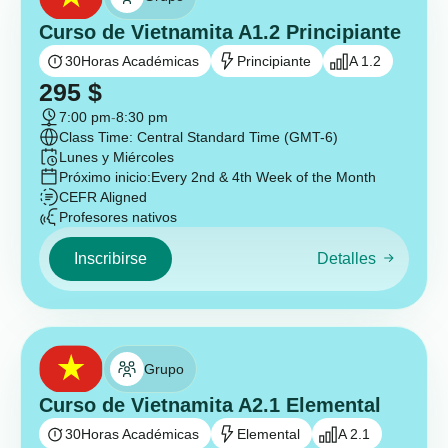
Curso de Vietnamita A1.2 Principiante
30
Horas Académicas
Principiante
A 1.2
295
$
7:00 pm
-
8:30 pm
Class Time: Central Standard Time (GMT-6)
Lunes y Miércoles
Próximo inicio:
Every 2nd & 4th Week of the Month
CEFR Aligned
Profesores nativos
Inscribirse
Detalles
Grupo
Curso de Vietnamita A2.1 Elemental
30
Horas Académicas
Elemental
A 2.1