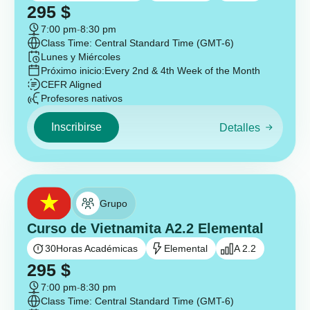
295
$
7:00 pm
-
8:30 pm
Class Time: Central Standard Time (GMT-6)
Lunes y Miércoles
Próximo inicio:
Every 2nd & 4th Week of the Month
CEFR Aligned
Profesores nativos
Inscribirse
Detalles
Grupo
Curso de Vietnamita A2.2 Elemental
30
Horas Académicas
Elemental
A 2.2
295
$
7:00 pm
-
8:30 pm
Class Time: Central Standard Time (GMT-6)