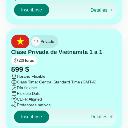
Inscribirse
Detalles
Privado
Clase Privada de Vietnamita 1 a 1
20
Horas
599
$
Horario Flexible
Class Time: Central Standard Time (GMT-6)
Día flexible
Flexible Date
CEFR Aligned
Profesores nativos
Inscribirse
Detalles