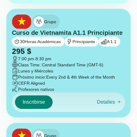
Grupo
Curso de Vietnamita A1.1 Principiante
30
Horas Académicas
Principiante
A 1.1
295
$
7:00 pm
-
8:30 pm
Class Time: Central Standard Time (GMT-6)
Lunes y Miércoles
Próximo inicio:
Every 2nd & 4th Week of the Month
CEFR Aligned
Profesores nativos
Inscribirse
Detalles
Grupo