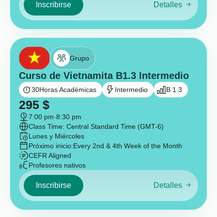
Inscribirse
Detalles
Grupo
Curso de Vietnamita B1.3 Intermedio
30
Horas Académicas
Intermedio
B 1.3
295
$
7:00 pm
-
8:30 pm
Class Time: Central Standard Time (GMT-6)
Lunes y Miércoles
Próximo inicio:
Every 2nd & 4th Week of the Month
CEFR Aligned
Profesores nativos
Inscribirse
Detalles