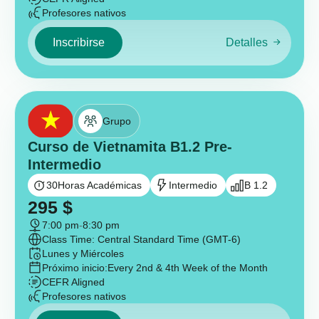
Profesores nativos
Inscribirse
Detalles
Grupo
Curso de Vietnamita B1.2 Pre-
Intermedio
30
Horas Académicas
Intermedio
B 1.2
295
$
7:00 pm
-
8:30 pm
Class Time: Central Standard Time (GMT-6)
Lunes y Miércoles
Próximo inicio:
Every 2nd & 4th Week of the Month
CEFR Aligned
Profesores nativos