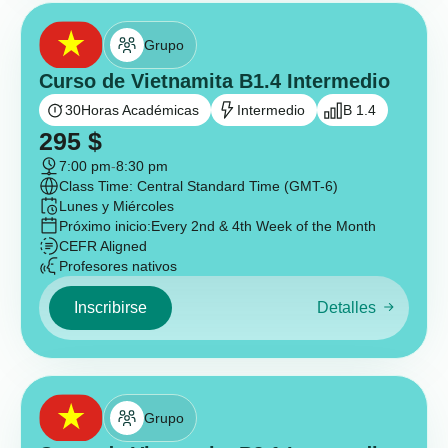
Grupo
Curso de Vietnamita B1.4 Intermedio
30
Horas Académicas
Intermedio
B 1.4
295
$
7:00 pm
-
8:30 pm
Class Time: Central Standard Time (GMT-6)
Lunes y Miércoles
Próximo inicio:
Every 2nd & 4th Week of the Month
CEFR Aligned
Profesores nativos
Inscribirse
Detalles
Grupo