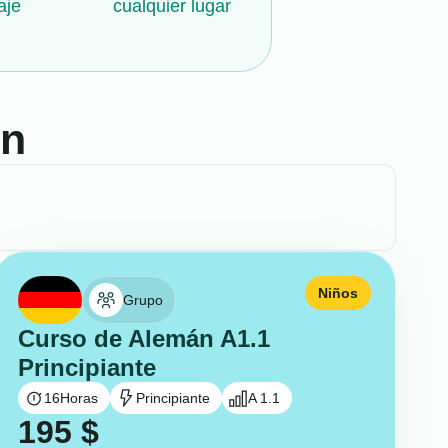
aje
cualquier lugar
án
Niños
Grupo
Curso de Alemán A1.1
Principiante
16
Horas
Principiante
A 1.1
195
$