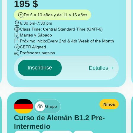
195
$
De 6 a 10 años y de 11 a 16 años
6:30 pm
-
7:30 pm
Class Time: Central Standard Time (GMT-6)
Martes y Sábado
Próximo inicio:
Every 2nd & 4th Week of the Month
CEFR Aligned
Profesores nativos
Inscribirse
Detalles
Niños
Grupo
Curso de Alemán B1.2 Pre-
Intermedio