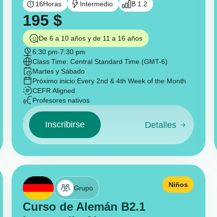
16
Horas
Intermedio
B 1.2
195
$
De 6 a 10 años y de 11 a 16 años
6:30 pm
-
7:30 pm
Class Time: Central Standard Time (GMT-6)
Martes y Sábado
Próximo inicio:
Every 2nd & 4th Week of the Month
CEFR Aligned
Profesores nativos
Inscribirse
Detalles
Niños
Grupo
Curso de Alemán B2.1