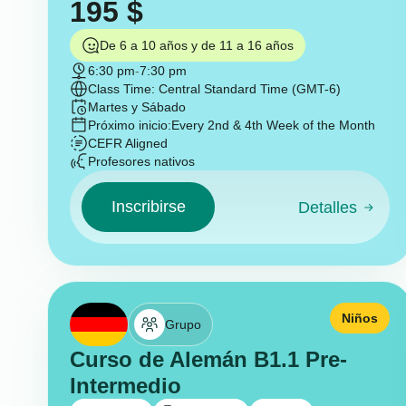
195
$
De 6 a 10 años y de 11 a 16 años
6:30 pm
-
7:30 pm
Class Time: Central Standard Time (GMT-6)
Martes y Sábado
Próximo inicio:
Every 2nd & 4th Week of the Month
CEFR Aligned
Profesores nativos
Inscribirse
Detalles
Niños
Grupo
Curso de Alemán B1.1 Pre-
Intermedio