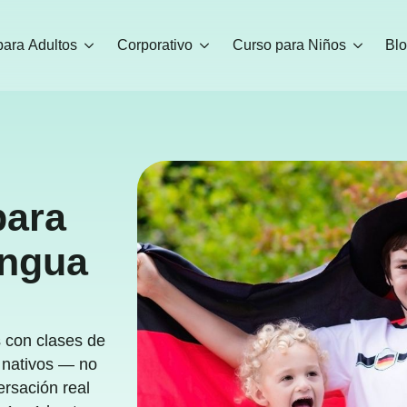
para Adultos
Corporativo
Curso para Niños
Bl
para
ingua
s con clases de
 nativos — no
ersación real