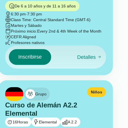
De 6 a 10 años y de 11 a 16 años
6:30 pm
-
7:30 pm
Class Time: Central Standard Time (GMT-6)
Martes y Sábado
Próximo inicio:
Every 2nd & 4th Week of the Month
CEFR Aligned
Profesores nativos
Inscribirse
Detalles
Niños
Grupo
Curso de Alemán A2.2
Elemental
16
Horas
Elemental
A 2.2