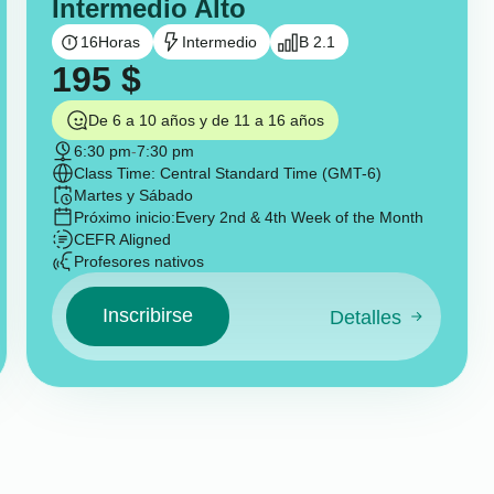
Intermedio Alto
16
Horas
Intermedio
B 2.1
195
$
De 6 a 10 años y de 11 a 16 años
6:30 pm
-
7:30 pm
Class Time: Central Standard Time (GMT-6)
Martes y Sábado
Próximo inicio:
Every 2nd & 4th Week of the Month
CEFR Aligned
Profesores nativos
Inscribirse
Detalles