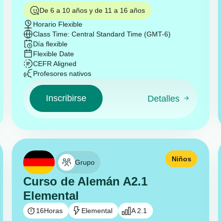
De 6 a 10 años y de 11 a 16 años
Horario Flexible
Class Time: Central Standard Time (GMT-6)
Día flexible
Flexible Date
CEFR Aligned
Profesores nativos
Inscribirse
Detalles
Niños
Grupo
Curso de Alemán A2.1
Elemental
16
Horas
Elemental
A 2.1