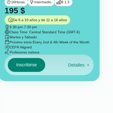
16
Horas
Intermedio
B 1.3
195
$
De 6 a 10 años y de 11 a 16 años
6:30 pm
-
7:30 pm
Class Time: Central Standard Time (GMT-6)
Martes y Sábado
Próximo inicio:
Every 2nd & 4th Week of the Month
CEFR Aligned
Profesores nativos
Inscribirse
Detalles