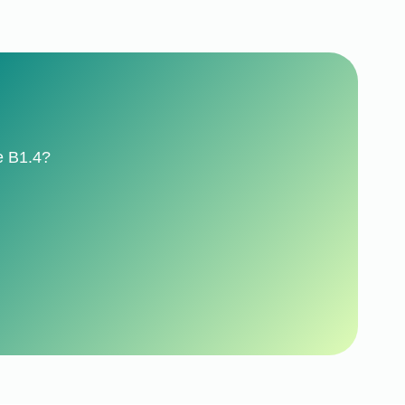
e B1.4?