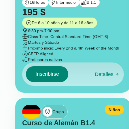
16
Horas
Intermedio
B 1.1
195
$
De 6 a 10 años y de 11 a 16 años
6:30 pm
-
7:30 pm
Class Time: Central Standard Time (GMT-6)
Martes y Sábado
Próximo inicio:
Every 2nd & 4th Week of the Month
CEFR Aligned
Profesores nativos
Inscribirse
Detalles
Niños
Grupo
Curso de Alemán B1.4