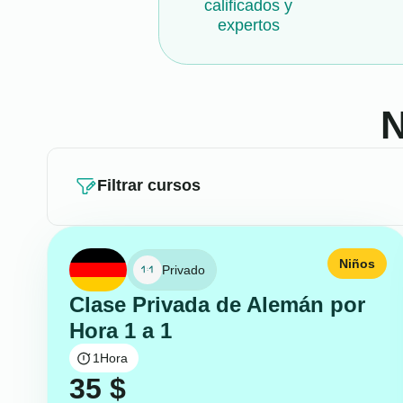
calificados y
expertos
N
Filtrar cursos
Niños
Privado
Clase Privada de Alemán por
Hora 1 a 1
1
Hora
35
$