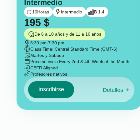
Intermedio
16
Horas
Intermedio
B 1.4
195
$
De 6 a 10 años y de 11 a 16 años
6:30 pm
-
7:30 pm
Class Time: Central Standard Time (GMT-6)
Martes y Sábado
Próximo inicio:
Every 2nd & 4th Week of the Month
CEFR Aligned
Profesores nativos
Inscribirse
Detalles