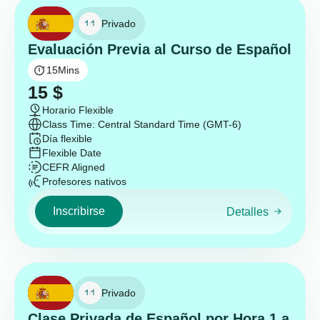
Privado
Evaluación Previa al Curso de Español
15
Mins
15
$
Horario Flexible
Class Time: Central Standard Time (GMT-6)
Día flexible
Flexible Date
CEFR Aligned
Profesores nativos
Inscribirse
Detalles
Privado
Clase Privada de Español por Hora 1 a