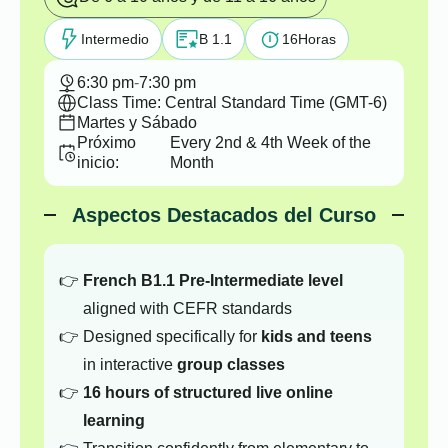
Intermedio
B 1.1
16
Horas
6:30 pm
-
7:30 pm
Class Time: Central Standard Time (GMT-6)
Martes y Sábado
Próximo
Every 2nd & 4th Week of the
inicio:
Month
Aspectos Destacados del Curso
French B1.1 Pre-Intermediate level
aligned with CEFR standards
Designed specifically for
kids and teens
in interactive
group classes
16 hours of structured live online
learning