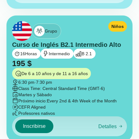
Niños
Grupo
Curso de Inglés B2.1 Intermedio Alto
16
Horas
Intermedio
B 2.1
195
$
De 6 a 10 años y de 11 a 16 años
6:30 pm
-
7:30 pm
Class Time: Central Standard Time (GMT-6)
Martes y Sábado
Próximo inicio:
Every 2nd & 4th Week of the Month
CEFR Aligned
Profesores nativos
Inscribirse
Detalles