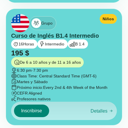
Niños
Grupo
Curso de Inglés B1.4 Intermedio
16
Horas
Intermedio
B 1.4
195
$
De 6 a 10 años y de 11 a 16 años
6:30 pm
-
7:30 pm
Class Time: Central Standard Time (GMT-6)
Martes y Sábado
Próximo inicio:
Every 2nd & 4th Week of the Month
CEFR Aligned
Profesores nativos
Inscribirse
Detalles