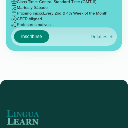
Class Time: Central Standard Time (GMT-6)
Martes y Sábado
Próximo inicio:
Every 2nd & 4th Week of the Month
CEFR Aligned
Profesores nativos
Inscribirse
Detalles