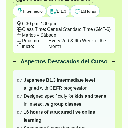
Intermedio
B 1.3
16
Horas
6:30 pm
-
7:30 pm
Class Time: Central Standard Time (GMT-6)
Martes y Sábado
Próximo
Every 2nd & 4th Week of the
inicio:
Month
Aspectos Destacados del Curso
Japanese B1.3 Intermediate level
aligned with CEFR progression
Designed specifically for
kids and teens
in interactive
group classes
16 hours of structured live online
learning