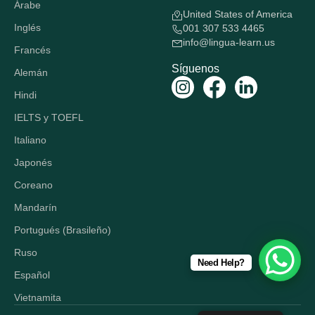
Árabe
United States of America
Inglés
001 307 533 4465
info@lingua-learn.us
Francés
Síguenos
Alemán
Hindi
IELTS y TOEFL
Italiano
Japonés
Coreano
Mandarín
Portugués (Brasileño)
Ruso
Need Help?
Español
Vietnamita