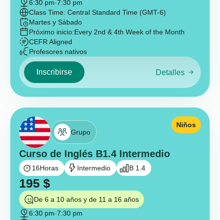
6:30 pm
-
7:30 pm
Class Time: Central Standard Time (GMT-6)
Martes y Sábado
Próximo inicio:
Every 2nd & 4th Week of the Month
CEFR Aligned
Profesores nativos
Inscribirse
Detalles
Niños
Grupo
Curso de Inglés B1.4 Intermedio
16
Horas
Intermedio
B 1.4
195
$
De 6 a 10 años y de 11 a 16 años
6:30 pm
-
7:30 pm