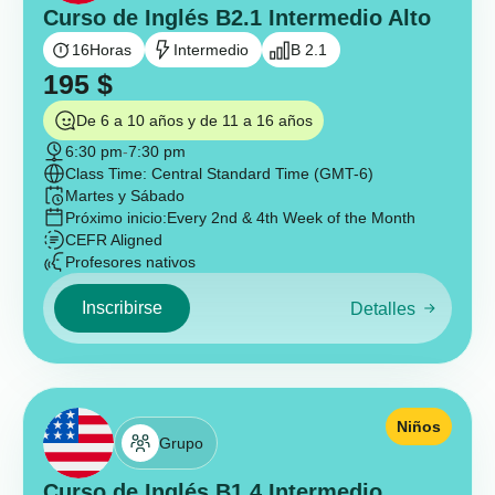
Curso de Inglés B2.1 Intermedio Alto
16
Horas
Intermedio
B 2.1
195
$
De 6 a 10 años y de 11 a 16 años
6:30 pm
-
7:30 pm
Class Time: Central Standard Time (GMT-6)
Martes y Sábado
Próximo inicio:
Every 2nd & 4th Week of the Month
CEFR Aligned
Profesores nativos
Inscribirse
Detalles
Niños
Grupo
Curso de Inglés B1.4 Intermedio