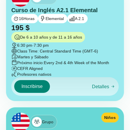
Curso de Inglés A2.1 Elemental
16
Horas
Elemental
A 2.1
195
$
De 6 a 10 años y de 11 a 16 años
6:30 pm
-
7:30 pm
Class Time: Central Standard Time (GMT-6)
Martes y Sábado
Próximo inicio:
Every 2nd & 4th Week of the Month
CEFR Aligned
Profesores nativos
Inscribirse
Detalles
Niños
Grupo