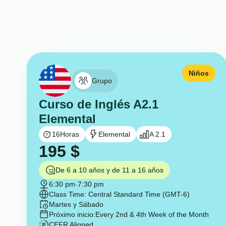
Niños
Grupo
Curso de Inglés A2.1
Elemental
16
Horas
Elemental
A 2.1
195
$
De 6 a 10 años y de 11 a 16 años
6:30 pm
-
7:30 pm
Class Time: Central Standard Time (GMT-6)
Martes y Sábado
Próximo inicio:
Every 2nd & 4th Week of the Month
CEFR Aligned