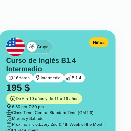
Niños
Grupo
Curso de Inglés B1.4
Intermedio
16
Horas
Intermedio
B 1.4
195
$
De 6 a 10 años y de 11 a 16 años
6:30 pm
-
7:30 pm
Class Time: Central Standard Time (GMT-6)
Martes y Sábado
Próximo inicio:
Every 2nd & 4th Week of the Month
CEFR Aligned