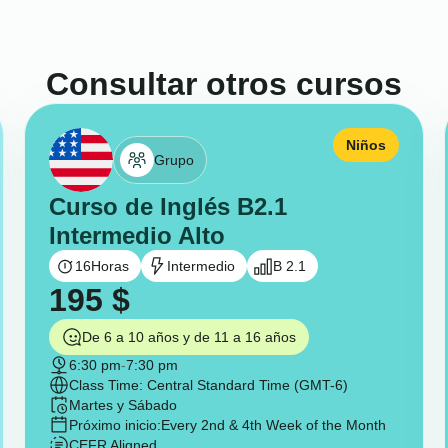
Consultar otros cursos
Niños
Grupo
Curso de Inglés B2.1
Intermedio Alto
16
Horas
Intermedio
B 2.1
195
$
De 6 a 10 años y de 11 a 16 años
6:30 pm
-
7:30 pm
Class Time: Central Standard Time (GMT-6)
Martes y Sábado
Próximo inicio:
Every 2nd & 4th Week of the Month
CEFR Aligned