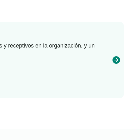
 y receptivos en la organización, y un
Rec
rea