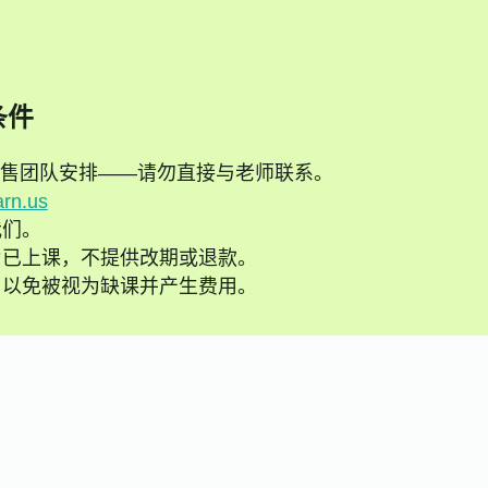
d
条件
售团队安排——请勿直接与老师联系。
arn.us
我们。
为已上课，不提供改期或退款。
，以免被视为缺课并产生费用。