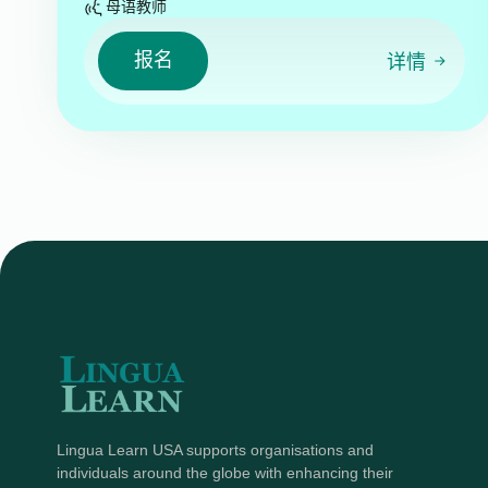
母语教师
报名
详情
Lingua Learn USA supports organisations and
individuals around the globe with enhancing their