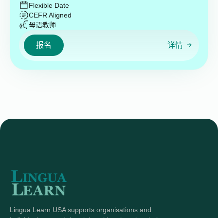
Flexible Date
CEFR Aligned
母语教师
报名
详情
Lingua Learn USA supports organisations and