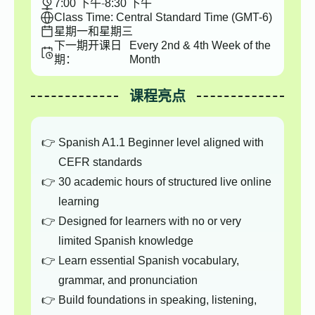
7:00 下午
-
8:30 下午
Class Time: Central Standard Time (GMT-6)
星期一和星期三
下一期开课日
Every 2nd & 4th Week of the
期：
Month
课程亮点
Spanish A1.1 Beginner level aligned with
CEFR standards
30 academic hours of structured live online
learning
Designed for learners with no or very
limited Spanish knowledge
Learn essential Spanish vocabulary,
grammar, and pronunciation
Build foundations in speaking, listening,