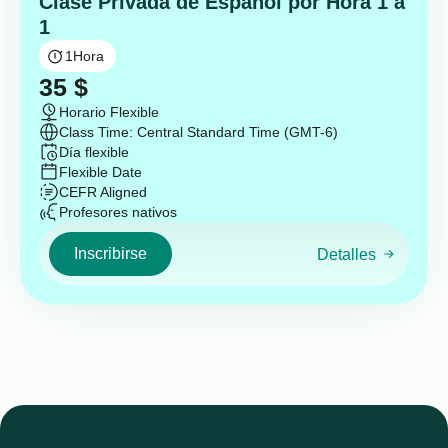
Clase Privada de Español por Hora 1 a
1
1
Hora
35
$
Horario Flexible
Class Time: Central Standard Time (GMT-6)
Día flexible
Flexible Date
CEFR Aligned
Profesores nativos
Inscribirse
Detalles