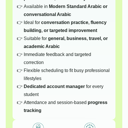
Available in
Modern Standard Arabic or
conversational Arabic
Ideal for
conversation practice, fluency
building, or targeted improvement
Suitable for
general, business, travel, or
academic Arabic
Immediate feedback and targeted
correction
Flexible scheduling to fit busy professional
lifestyles
Dedicated account manager
for every
student
Attendance and session-based
progress
tracking