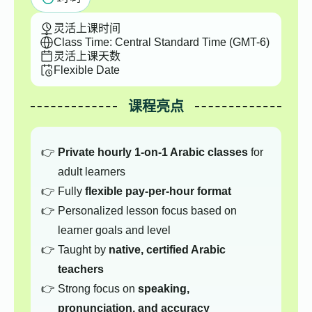
灵活上课时间
Class Time: Central Standard Time (GMT-6)
灵活上课天数
Flexible Date
课程亮点
Private hourly 1-on-1 Arabic classes
for
adult learners
Fully
flexible pay-per-hour format
Personalized lesson focus based on
learner goals and level
Taught by
native, certified Arabic
teachers
Strong focus on
speaking,
pronunciation, and accuracy