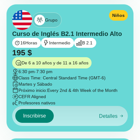
Niños
Grupo
Curso de Inglés B2.1 Intermedio Alto
16
Horas
Intermedio
B 2.1
195
$
De 6 a 10 años y de 11 a 16 años
6:30 pm
-
7:30 pm
Class Time: Central Standard Time (GMT-6)
Martes y Sábado
Próximo inicio:
Every 2nd & 4th Week of the Month
CEFR Aligned
Profesores nativos
Inscribirse
Detalles