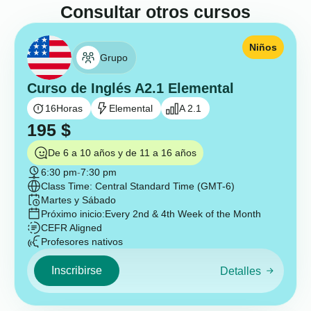
Consultar otros cursos
Niños
Grupo
Curso de Inglés A2.1 Elemental
16
Horas
Elemental
A 2.1
195
$
De 6 a 10 años y de 11 a 16 años
6:30 pm
-
7:30 pm
Class Time: Central Standard Time (GMT-6)
Martes y Sábado
Próximo inicio:
Every 2nd & 4th Week of the Month
CEFR Aligned
Profesores nativos
Inscribirse
Detalles