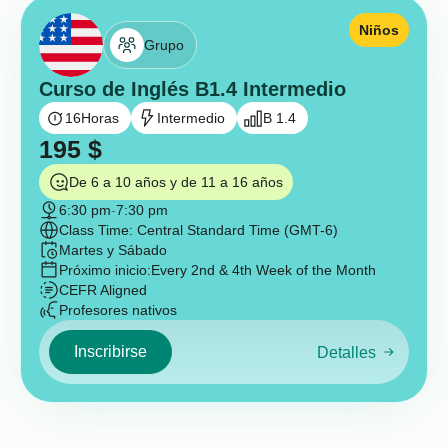
Niños
Grupo
Curso de Inglés B1.4 Intermedio
16
Horas
Intermedio
B 1.4
195
$
De 6 a 10 años y de 11 a 16 años
6:30 pm
-
7:30 pm
Class Time: Central Standard Time (GMT-6)
Martes y Sábado
Próximo inicio:
Every 2nd & 4th Week of the Month
CEFR Aligned
Profesores nativos
Inscribirse
Detalles