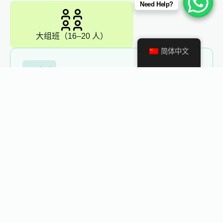
Need Help?
大组班（16–20 人）
简体中文
16 小时
公众演讲
本课程为参与者提供必要知识，使其能够有效参与
识别、开发和管理变革计划的团队工作。
立即提升您的职业生涯
12 Hours
演示技能
学习制作和呈现引人注目的演示的宝贵技巧和方
法。