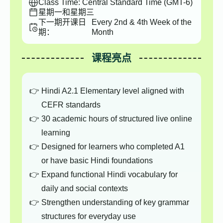
Class Time: Central Standard Time (GMT-6)
星期一和星期三
下一期开课日
Every 2nd & 4th Week of the
期：
Month
课程亮点
Hindi A2.1 Elementary level aligned with
CEFR standards
30 academic hours of structured live online
learning
Designed for learners who completed A1
or have basic Hindi foundations
Expand functional Hindi vocabulary for
daily and social contexts
Strengthen understanding of key grammar
structures for everyday use