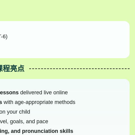
-6)
课程亮点
lessons
delivered live online
s
with age-appropriate methods
n your child
vel, goals, and pace
ing, and pronunciation skills