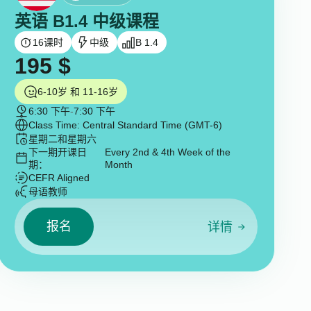
英语 B1.4 中级课程
16
课时
中级
B 1.4
195
$
6-10岁 和 11-16岁
6:30 下午
-
7:30 下午
Class Time: Central Standard Time (GMT-6)
星期二和星期六
下一期开课日
Every 2nd & 4th Week of the
期：
Month
CEFR Aligned
母语教师
报名
详情