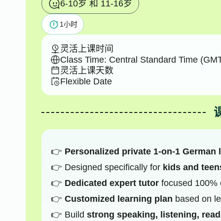
6-10岁 和 11-16岁
1
小时
灵活上课时间
Class Time: Central Standard Time (GMT
灵活上课天数
Flexible Date
Personalized private 1-on-1 German 
Designed specifically for
kids and teen
Dedicated expert tutor
focused 100% o
Customized learning plan
based on le
Build
strong speaking, listening, read