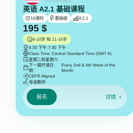
英语 A2.1 基础课程
16
课时
基础级
A 2.1
195
$
6-10岁 和 11-16岁
6:30 下午
-
7:30 下午
Class Time: Central Standard Time (GMT-6)
星期二和星期六
下一期开课日
Every 2nd & 4th Week of the
期：
Month
CEFR Aligned
母语教师
报名
详情