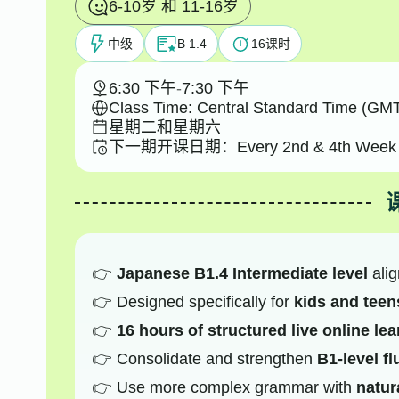
6-10岁 和 11-16岁
中级
B 1.4
16
课时
6:30 下午
-
7:30 下午
Class Time: Central Standard Time (GMT
星期二和星期六
下一期开课日期：
Every 2nd & 4th Week 
Japanese B1.4 Intermediate level
alig
Designed specifically for
kids and teen
16 hours of structured live online le
Consolidate and strengthen
B1-level f
Use more complex grammar with
natur