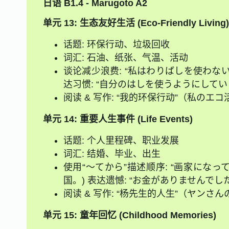
日语 B1.4 - Marugoto A2
单元 13: 生态友好生活 (Eco-Friendly Living)
话题: 环保行动、垃圾回收
词汇: 石油、纸张、气温、活动
谈论减少浪费: “私はわりばしを使わない
达习惯: “自分のはしを使うようにしてい
阅读 & 写作: “我的环保行动”（私のエコ
单元 14: 重要人生事件 (Life Events)
话题: 个人里程碑、职业发展
词汇: 结婚、毕业、出生
使用“～てから”描述顺序: “画家にな
国。) 表达遗憾: “お金がありませんでした
阅读 & 写作: “杨先生的人生”（ヤンさ
单元 15: 童年回忆 (Childhood Memories)