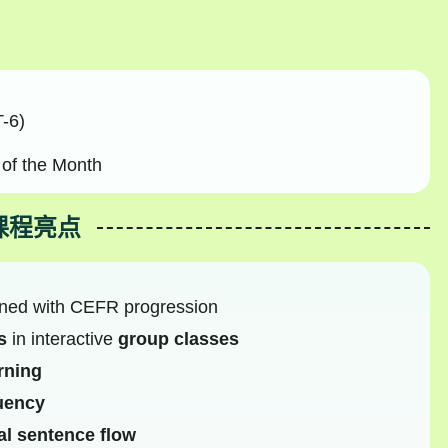
-6)
of the Month
课程亮点
ned with CEFR progression
s
in interactive
group classes
arning
luency
al sentence flow