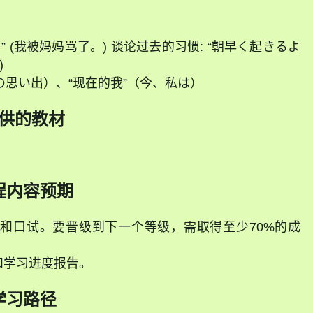
 (我被妈妈骂了。) 谈论过去的习惯: “朝早く起きるよ
)
きの思い出）、“现在的我”（今、私は）
供的教材
程内容预期
和口试。要晋级到下一个等级，需取得至少70%的成
和学习进度报告。
学习路径