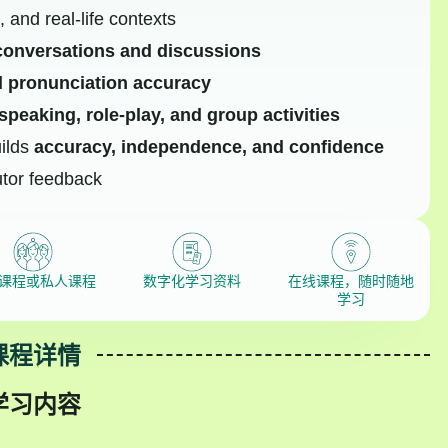
 and real-life contexts
conversations and discussions
d pronunciation accuracy
speaking, role-play, and group activities
uilds
accuracy, independence, and confidence
utor feedback
课程或私人课程
数字化学习资料
在线课程，随时随地
学习
课程详情
学习内容