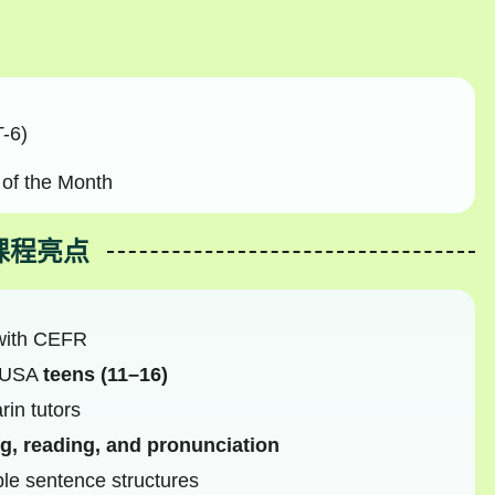
-6)
of the Month
课程亮点
with CEFR
 USA
teens (11–16)
rin tutors
ng, reading, and pronunciation
ple sentence structures