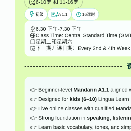
6-10岁 和 11-16岁
初级
A 1.1
16
课时
6:30 下午
-
7:30 下午
Class Time: Central Standard Time (GMT
星期二和星期六
下一期开课日期：
Every 2nd & 4th Week 
Beginner-level
Mandarin A1.1
aligned 
Designed for
kids (6–10)
Lingua Learn
Live online classes with qualified Manda
Strong foundation in
speaking, listeni
Learn basic vocabulary, tones, and sim