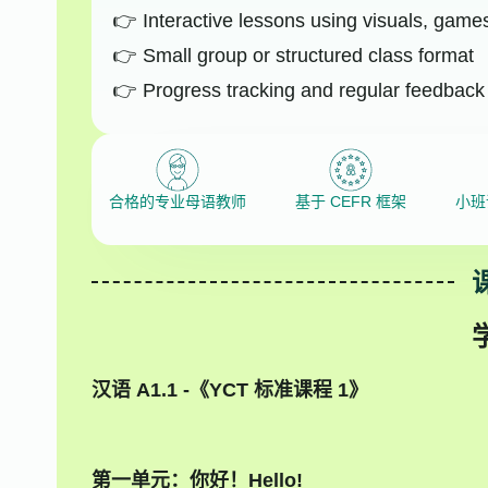
Interactive lessons using visuals, game
Small group or structured class format
Progress tracking and regular feedback
合格的专业母语教师
基于 CEFR 框架
小班
汉语 A1.1 -《YCT 标准课程 1》
第一单元：你好！Hello!