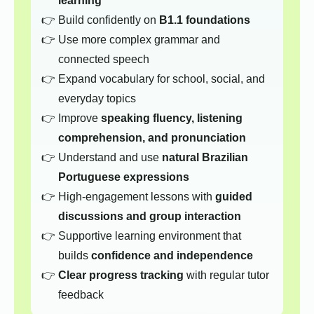
learning
Build confidently on
B1.1 foundations
Use more complex grammar and
connected speech
Expand vocabulary for school, social, and
everyday topics
Improve
speaking fluency, listening
comprehension, and pronunciation
Understand and use
natural Brazilian
Portuguese expressions
High-engagement lessons with
guided
discussions and group interaction
Supportive learning environment that
builds
confidence and independence
Clear progress tracking
with regular tutor
feedback