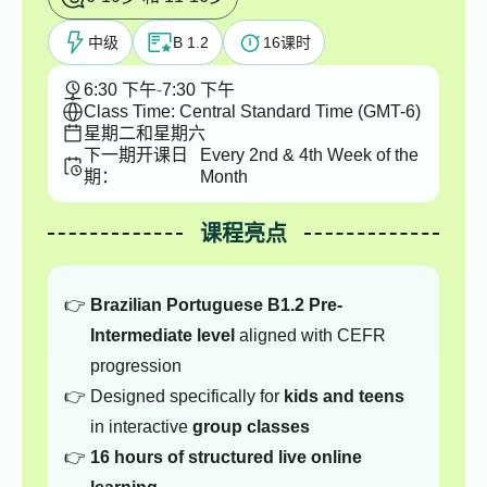
中级
B 1.2
16
课时
6:30 下午
-
7:30 下午
Class Time: Central Standard Time (GMT-6)
星期二和星期六
下一期开课日
Every 2nd & 4th Week of the
期：
Month
课程亮点
Brazilian Portuguese B1.2 Pre-
Intermediate level
aligned with CEFR
progression
Designed specifically for
kids and teens
in interactive
group classes
16 hours of structured live online