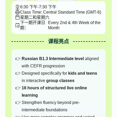
6:30 下午
-
7:30 下午
Class Time: Central Standard Time (GMT-6)
星期二和星期六
下一期开课日
Every 2nd & 4th Week of the
期：
Month
课程亮点
Russian B1.3 Intermediate level
aligned
with CEFR progression
Designed specifically for
kids and teens
in interactive
group classes
16 hours of structured live online
learning
Strengthen fluency beyond pre-
intermediate foundations