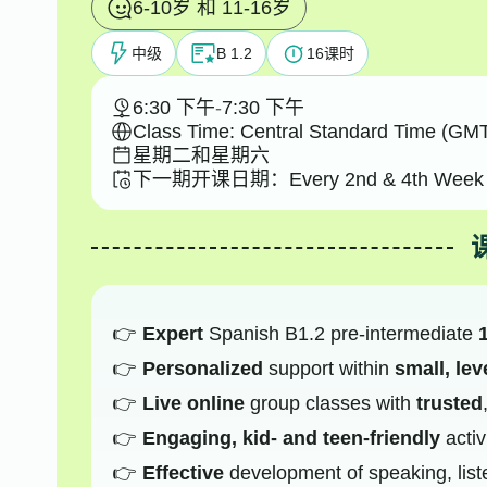
6-10岁 和 11-16岁
中级
B 1.2
16
课时
6:30 下午
-
7:30 下午
Class Time: Central Standard Time (GMT
星期二和星期六
下一期开课日期：
Every 2nd & 4th Week 
Expert
Spanish B1.2 pre-intermediate
Personalized
support within
small, le
Live online
group classes with
trusted
Engaging, kid- and teen-friendly
activ
Effective
development of speaking, liste