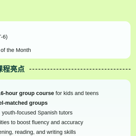
-6)
of the Month
课程亮点
16-hour group course
for kids and teens
vel-matched groups
, youth-focused Spanish tutors
ities to boost fluency and accuracy
ning, reading, and writing skills