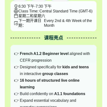
6:30 下午
-
7:30 下午
Class Time: Central Standard Time (GMT-6)
星期二和星期六
下一期开课日
Every 2nd & 4th Week of the
期：
Month
课程亮点
French A1.2 Beginner level
aligned with
CEFR progression
Designed specifically for
kids and teens
in interactive
group classes
16 hours of structured live online
learning
Build confidently on
A1.1 foundations
Expand essential vocabulary and